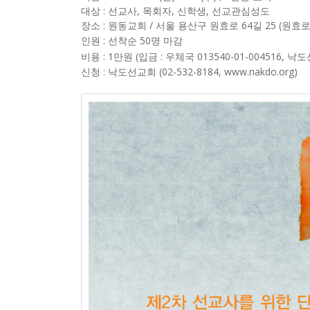
대상 : 선교사, 목회자, 신학생, 선교관심성도
장소 : 원동교회 / 서울 용산구 원효로 64길 25 (원효로
인원 : 선착순 50명 마감
비용 : 1만원 (입금 : 우체국 013540-01-004516, 낙
신청 : 낙도선교회 (02-532-8184, www.nakdo.org)