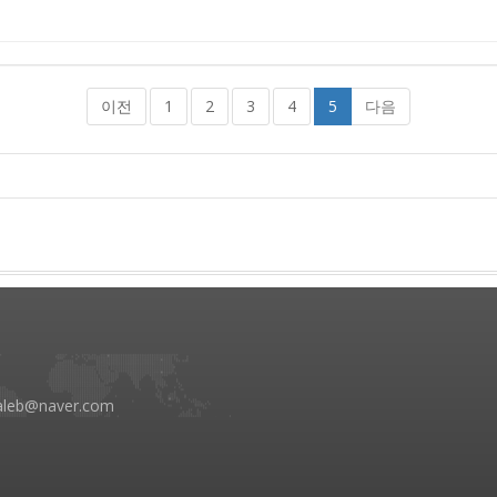
이전
1
2
3
4
5
다음
aleb@naver.com