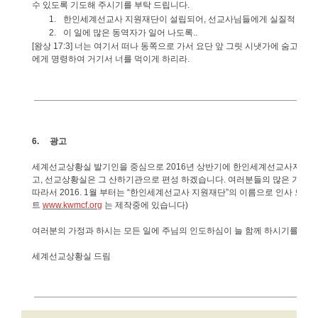
수
있도록
기도해
주시기를
부탁
드립니다
.
1.
한인세계선교사
지원재단이
설립되어
,
선교사님들에게
실질적
도움
2.
이
일에
많은
동역자가
일어
나도록
..
[
왕상
17:3]
너는
여기서
떠나
동쪽으로
가서
요단
앞
그릿
시냇가에
숨고
그
에게
명령하여
거기서
너를
먹이게
하리라
.
6.
광고
세계선교상황실
발기인을
중심으로
2016
년
상반기에
한인세계선교사지원재
고
,
선교상황실은
그
산하기관으로
편성
하겠습니다
.
여러분들의
많은
기도와
따라서
2016. 1
월
부터는
“
한인세계선교사
지원재단
”
의
이름으로
인사
드리
트
www.kwmcf.org
는
제작중에
있습니다
)
여러분의
가정과
하시는
모든
일에
주님의
인도하심이
늘
함께
하시기를
기도
세계선교상황실
드림