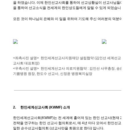
을 하였습니다
.
이제 한인선교사회를 통하여 선교상황실이 선교사님들에게 
을 통하여 선교소식을 전세계의 한인성도들에게 알릴 수 있게 되었습니다
.
모든 것이 하나님의 은혜와 이 일을 위하여 기도해 주신 여러분의 덕분이라
<
좌측사진 설명
>
한인세계선교사지원재단 설립협약
(
김인선 세계선교상황
교사회 대표회장
)
<
우측사진 설명
>
한인세계선교사 의료지원협약
:
김인선 사무총장
,
송충석 
기쁨병원 원장
,
한도수 선교사
,
신정윤 병원복지실장
2.
한인세계선교사회
(KWMF)
소개
한인세계선교사회
(KWMF)
는
전
세계에
흩어져
있는
한인
선교사
(
현재
27,00
전략을
연구하는
한인
선교사
협의회로서
,
매
4
년
마다
모여서
한인선교사대
일한
순수선교사협의회
(
선교사만을
회원으로
한다
)
입니다
.