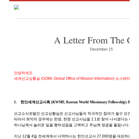
A Letter From The G
December 15
안녕하세요
.
세계선교상황실
(GOMI, Global Office of Mission Information)
뉴스레터
2
호
1.
한인세계선교사회
(KWMF, Korean World Missionary Fellowship)
와 협
선교소식포탈인 선교상황실은 선교사님들의 적극적인 참여가 필수 요인입
따라서 최악의 경우에는 한명
,
한명 선교사님을
1:1
로 찾아 나서겠다는 마음
하나님께서 놀라운 일을 행하셨음을 고백하고 주님께 영광을 돌립니다
.
지난
12
월
4
일 전세계에서 사역하시는 한인선교사
27,000
명을 대표하는 한