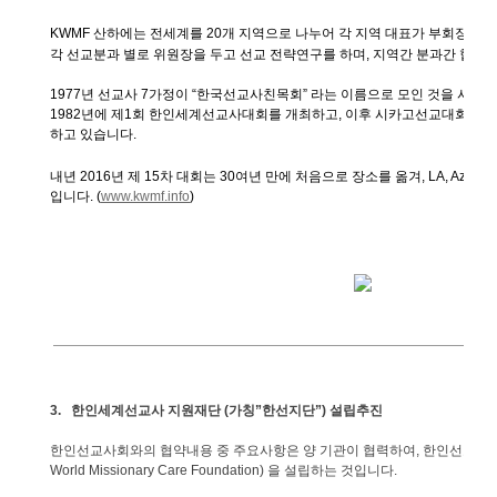
KWMF
산하에는
전세계를
20
개
지역으로
나누어
각
지역
대표가
부회장으로
각
선교분과
별로
위원장을
두고
선교
전략연구를
하며
,
지역간
분과간
협력
1977
년
선교사
7
가정이
“
한국선교사친목회
”
라는
이름으로
모인
것을
시작으
1982
년에
제
1
회
한인세계선교사대회를
개최하고
,
이후
시카고선교대회로
하고
있습니다
.
내년
2016
년
제
15
차
대회는
30
여년
만에
처음으로
장소를
옮겨
, LA, Azusa 
입니다
. (
www.kwmf.info
)
3.
한인세계선교사
지원재단
(
가칭
”
한선지단
”)
설립추진
한인선교사회와의
협약내용
중
주요사항은
양
기관이
협력하여
,
한인선교사
World Missionary Care Foundation)
을
설립하는
것입니다
.