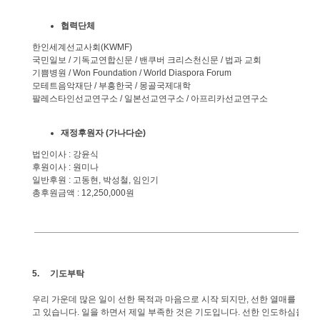
협력단체
한인세계선교사회
(KWMF)
국민일보
/
기독교연합신문
/
밴쿠버
크리스천신문
/
법과
교회
기쁨병원
/ Won Foundation / World Diaspora Forum
모테트음악재단
/
부흥한국
/
몽골국제대학
팔레스타인선교연구소
/
일본선교연구소
/
아프리카선교연구소
재정후원자
(
가나다순
)
법인이사
:
강윤식
후원이사
:
원미나
일반후원
:
고동현
,
박성철
,
임인기
총후원금액
: 12,250,000
원
5.
기도부탁
우리
가운데
많은
일이
선한
목적과
마음으로
시작
되지만
,
선한
열매를
맺는
고
있습니다
.
일을
하면서
제일
부족한
것은
기도입니다
.
선한
인도하심을
따