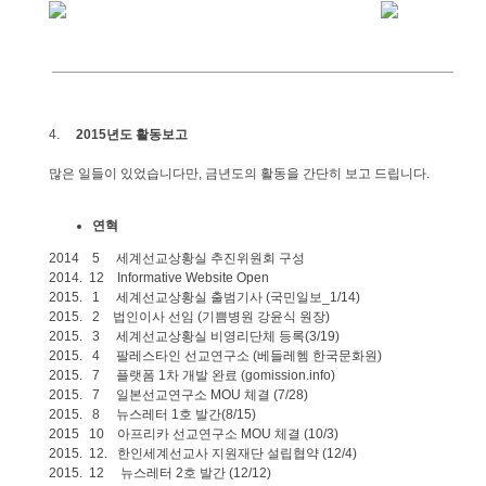
4.
2015
년도
활동보고
많은
일들이
있었습니다만
,
금년도의
활동을
간단히
보고
드립니다
.
연혁
2014 5
세계선교상황실
추진위원회
구성
2014. 12 Informative Website Open
2015. 1
세계선교상황실
출범기사
(
국민일보
_1/14)
2015. 2
법인이사
선임
(
기쁨병원
강윤식
원장
)
2015. 3
세계선교상황실
비영리단체
등록
(3/19)
2015. 4
팔레스타인
선교연구소
(
베들레헴
한국문화원
)
2015. 7
플랫폼
1
차
개발
완료
(gomission.info)
2015. 7
일본선교연구소
MOU
체결
(7/28)
2015. 8
뉴스레터
1
호
발간
(8/15)
2015 10
아프리카
선교연구소
MOU
체결
(10/3)
2015. 12.
한인세계선교사
지원재단
설립협약
(12/4)
2015. 12
뉴스레터
2
호
발간
(12/12)