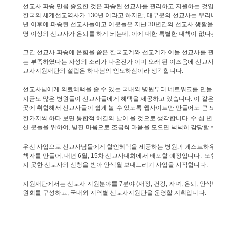
선교사
파송
만큼
중요한
것은
파송된
선교사를
관리하고
지원하는
것입니다
.
한국의
세계선교역사가
130
년
이라고
하지만
,
대부분의
선교사는
우리나라
년
이후에
파송된
선교사들이고
이분들은
지난
30
년간의
선교사
생활을
마치
명
이상의
선교사가
은퇴를
하게
되는데
,
이에
대한
특별한
대책이
없다는
것
그간
선교사
파송에
온힘을
쏟은
한국교계와
선교계가
이들
선교사를
관리하
는
부족하였다는
자성의
소리가
나온진가
이미
오래
된
이즈음에
선교사의
지
교사지원재단의
설립은
하나님의
인도하심이라
생각합니다
.
선교사님에게
의료혜택을
줄
수
있는
국내외
병원부터
네트워크를
만들어
갈
지금도
많은
병원들이
선교사들에게
혜택을
제공하고
있습니다
.
이
같은
병원
곳에
취합해서
선교사들이
쉽게
볼
수
있도록
웹사이트만
만들어도
큰
도움이
한가지씩
하다
보면
통합적
해결의
날이
올
것으로
생각합니다
.
수
십
년
동안
신
분들을
위하여
,
빚진
마음으로
조금씩
마음을
모으면
넉넉히
감당할
수
있
우선
사업으로
선교사님들에게
할인혜택을
제공하는
병원과
게스트하우스등
책자를
만들어
,
내년
6
월
, 15
차
선교사대회에서
배포할
예정입니다
.
또한
20
지
못한
선교사의
신청을
받아
안식월
보내드리기
사업을
시작합니다
.
지원재단에서는
선교사
지원분야를
7
분야
(
재정
,
건강
,
자녀
,
은퇴
,
안식년
,
재
원회를
구성하고
,
국내외
지역별
선교사지원단을
운영할
계획입니다
.