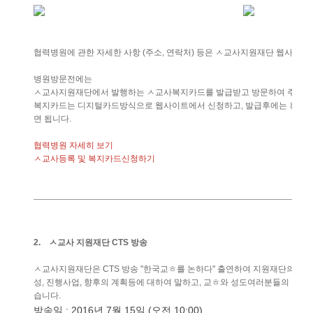
협력병원에
관한
자세한
사항
주소
연락처
등은
ㅅ교사지원재단
웹사이트
(
,
)
병원방문전에는
ㅅ교사지원재단에서
발행하는
ㅅ교사복지카드를
발급받고
방문하여
주시기
복지카드는
디지털카드방식으로
웹사이트에서
신청하고
발급후에는
휴대
,
면
됩니다
.
협력병원
자세히
보기
ㅅ교사등록
및
복지카드신청하기
2.
ㅅ교사
지원재단
CTS
방송
ㅅ교사지원재단은
방송
한국교ㅎ를
논하다
출연하여
지원재단의
설
CTS
"
"
성
진행사업
향후의
계획등에
대하여
말하고
교ㅎ와
성도여러분들의
참여
,
,
,
습니다
.
방송일
년
월
일
오전
: 2016
7
15
(
10:00)