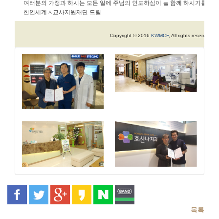
여러분의
가정과
하시는
모든
일에
주님의
인도하심이
늘
함께
하시기를
기
한인세계ㅅ교사지원재단
드림
Copyright © 2016
KWMCF
, All rights reserved.
목록