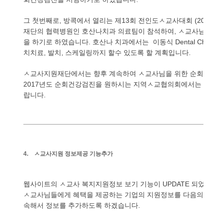
그
첫번째로
방콕에서
열리는
제
회
전인도ㅅ교사대회
,
13
(2016. 
재단의
협력병원인
호산나치과
의료팀이
참석하여
ㅅ교사님들
,
을
하기로
하였습니다
호산나
치과에서는
이동식
.
Dental Chair
치치료
발치
스케일링까지
할수
있도록
할
계획입니다
,
,
.
ㅅ교사지원재단에서는
향후
계속하여
ㅅ교사님을
위한
순회건강
년도
순회건강검진을
원하시는
지역ㅅ교협의회에서는
지원
2017
랍니다
.
4.
ㅅ교사지원
정보제공
기능추가
웹사이트의
ㅅ교사
복지지원정보
보기
기능이
되었습
UPDATE
ㅅ교사님들에게
혜택을
제공하는
기업의
지원정보를
다음의
분
속해서
정보를
추가하도록
하겠습니다
.