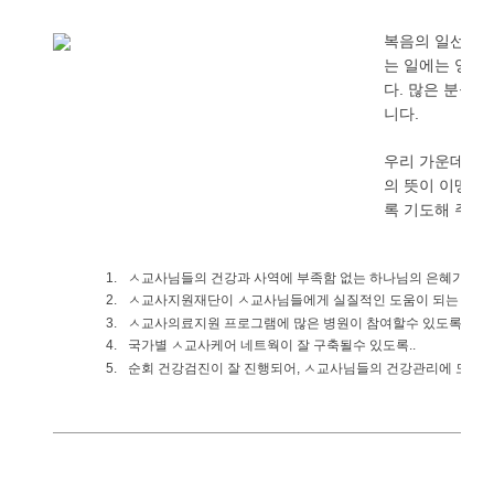
복음의
일선에
는
일에는
영적
다
많은
분들의
.
니다
.
우리
가운데
선
의
뜻이
이땅
가
록
기도해
주시
ㅅ교사님들의
건강과
사역에
부족함
없는
하나님의
은혜가
넘
1.
ㅅ교사지원재단이
ㅅ교사님들에게
실질적인
도움이
되는
기관
2.
ㅅ교사의료지원
프로그램에
많은
병원이
참여할수
있도록
3.
..
국가별
ㅅ교사케어
네트웍이
잘
구축될수
있도록
4.
..
순회
건강검진이
잘
진행되어
ㅅ교사님들의
건강관리에
도움
5.
,