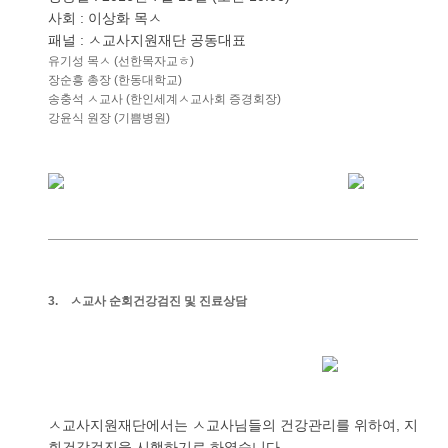
사회
이상화
목ㅅ
:
패널
ㅅ교사지원재단
공동대표
:
유기성
목ㅅ
선한목자교ㅎ
(
)
장순흥
총장
한동대학교
(
)
송충석
ㅅ교사
한인세계ㅅ교사회
증경회장
(
)
강윤식
원장
기쁨병원
(
)
3.
ㅅ교사
순회건강검진
및
진료상담
ㅅ교사지원재단에서는
ㅅ교사님들의
건강관리를
위하여
지역ㅅ
,
회건강검진을
시행하기로
하였습니다
.