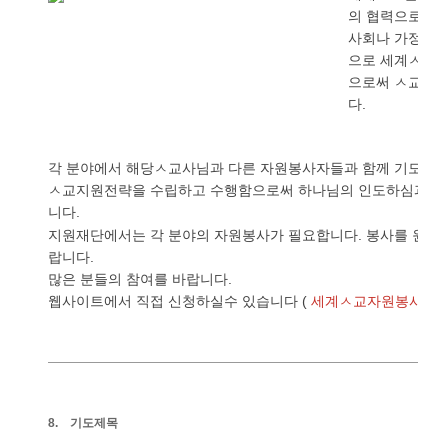
의
협력으로
이
사회나
가정
학
,
으로
세계ㅅ교
으로써
ㅅ교동
다
.
각
분야에서
해당ㅅ교사님과
다른
자원봉사자들과
함께
기도하
ㅅ교지원전략을
수립하고
수행함으로써
하나님의
인도하심과
축
니다
.
지원재단에서는
각
분야의
자원봉사가
필요합니다
봉사를
원하
.
랍니다
.
많은
분들의
참여를
바랍니다
.
웹사이트에서
직접
신청하실수
있습니다
(
세계ㅅ교자원봉사단
8.
기도제목