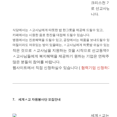
크리스천
기업
로
선교사님들
니다
.
식당에서는
ㅅ교사님에게
따뜻한
밥
한그릇을
제공해
드릴수
있고
,
카페에서는
시원한
음료
한잔을
대접해
드릴수
있습니다
.
병원에서는
진료혜택을
드릴수
있고
공장에서는
제품을
보내드릴수
있습니
,
며칠이라도
여유있는
방이
있을때는
ㅅ교사님에게
하룻밤
쉬실수
있는
공간
,
작은
것으로
ㅅ교사님을
지원하는
것을
시작으로
선교동역이
시
ㅅ교사님들에게
복지혜택을
제공하기
원하는
기업은
연락주시기
많은
분들의
참여를
바랍니다
.
웹사이트에서
직접
신청하실수
있습니다
(
)
협력기업
신청하기
7.
세계ㅅ교
자원봉사단
모집안내
세계ㅅ교는
필