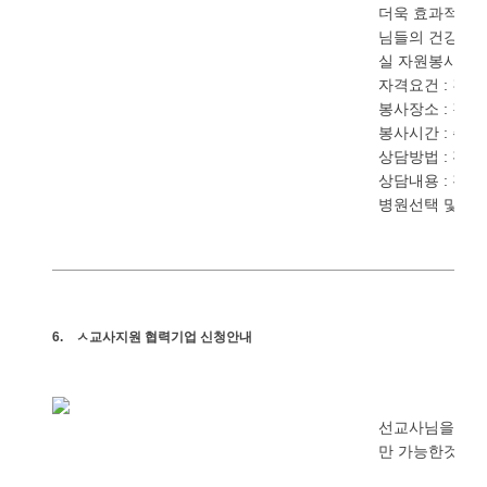
더욱
효과적인
님들의
건강
및
실
자원봉사자
자격요건
간호
:
봉사장소
강남
:
봉사시간
주중
:
상담방법
전화
:
상담내용
진료
:
병원선택
및
치
6.
ㅅ교사지원
협력기업
신청안내
선교사님을
지
만
가능한것이