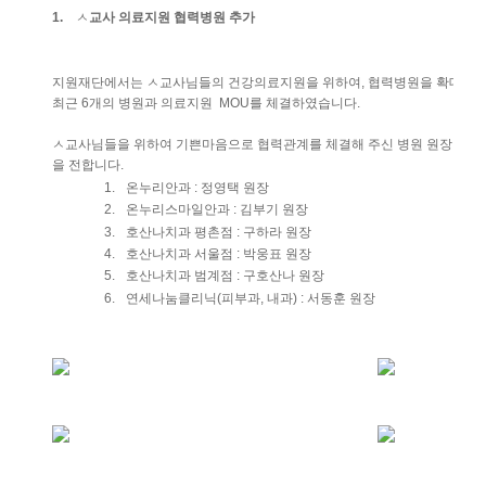
ㅅ
1.
교사
의료지원
협력병원
추가
지원재단에서는
ㅅ교사님들의
건강의료지원을
위하여
협력병원을
확대해
,
최근
개의
병원과
의료지원
를
체결하였습니다
6
MOU
.
ㅅ교사님들을
위하여
기쁜마음으로
협력관계를
체결해
주신
병원
원장님과
을
전합니다
.
온누리안과
정영택
원장
1.
:
온누리스마일안과
김부기
원장
2.
:
호산나치과
평촌점
구하라
원장
3.
:
호산나치과
서울점
박웅표
원장
4.
:
호산나치과
범계점
구호산나
원장
5.
:
연세나눔클리닉
피부과
내과
서동훈
원장
6.
(
,
) :