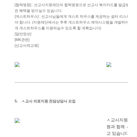
협력병원
선교사지원재단의
협력병원으로
선교사
복지카드를
발급받은
[
] :
은
혜택을
받으실수
있습니다
.
게스트하우스
선교사님들에게
게스트
하우스를
제공하는
쉼터
리스트입
[
] :
야
합니다
지원재단에서는
추후
게스트하우스
예약시스템을
개발하여
선교
. (
게
게스트하우스를
이용하실수
있도록
할
계획입니다
)
일반정보
[
]
관련
[MK
]
선교사재교육
[
]
5.
ㅅ교사
의료지원
전담상담사
모집
ㅅ교사지원재단
원과
함께
ㅅ교
고
있습니다
.