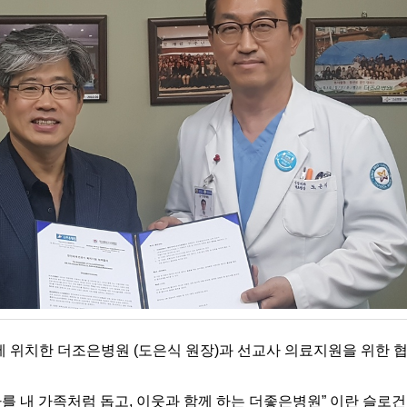
정구에 위치한 더조은병원 (도은식 원장)과 선교사 의료지원을 위한 
환자를 내 가족처럼 돕고, 이웃과 함께 하는 더좋은병원” 이란 슬로