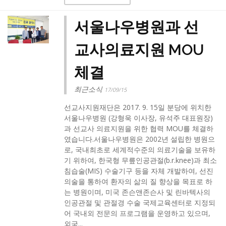
서울나우병원과 선
교사의료지원 MOU
체결
최근소식
17/09/15
선교사지원재단은 2017. 9. 15일 분당에 위치한
서울나우병원 (강형욱 이사장, 유석주 대표원장)
과 선교사 의료지원을 위한 협력 MOU를 체결하
였습니다.서울나우병원은 2002년 설립한 병원으
로, 국내최초로 세계적수준의 의료기술을 보유하
기 위하여, 한국형 무릎인공관절(b.r.knee)과 최소
침습술(MIS) 수술기구 등을 자체 개발하여, 선진
의술을 통하여 환자의 삶의 질 향상을 목표로 하
는 병원이며, 미국 존슨앤존슨사 및 린바텍사의
인공관절 및 관절경 수술 국제교육센터로 지정되
어 국내외 전문의 프로그램을 운영하고 있으며,
외국...