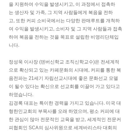
을
지원하여
수익을
발생시키고
,
이
과정에서
접촉하
는
생산자
및
가족
,
그
지역
사람들에게
복음을
전하
고
,
또한
커피
소비국에서는
다양한
판매루트를
개척하
여
수익을
발생시키고,
소비자
및
그
지역
사람들과
접촉
하여
복음을
전하는
것을
목표로
설립한
비영리단체입
니다.
정성욱 이사장 (덴버신학교 조직신학교수)은 전세계적
으로 확산되고 있는 카페문화의 시대에, 커피를 통한 복
음전파는
21세기 자립선교시대에
좋은 문화선교 모델
이 될수 있다는 확신으로 선교회를 이끌어 가고 있다고
하였습니다.
김경록 대표는 특이한 경력을 가지고 있습니다. 미국 대
형한인교회의 부목사를 오래 하였으며, 평소 커피에 대
한 관심이 많아 전문적인 교육을 받고, 세계적인 전문커
피협회인 SCA의 심사위원으로 세계바리스타 대회의