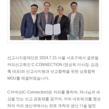
선교사지원재단은 2024.7.15 서울 서초구에서 글로벌
커피선교회인 C-CONNECTION (정성욱 이사장, 김경
록 대표)와 선교사지원과 선교협력을 위한
상호협력
MOU를 체결하였습니다.
C
커넥션
(C-Connection)
은
커피를
통하여,
하나님과
세
상을
잇는
선교
공동체를
꿈꾸며
,
커피
네트워크를
형성
하여
커피
생산국에서는
판로
개척과
생산
기술
발전