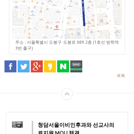
주소 : 서울특별시 도봉구 도봉로 689 2층 (1호선 방학역
3번 출구)
목록
청담서울이비인후과와 선교사의
료지원 MOU 체결