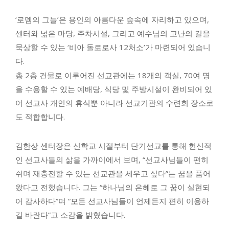
‘로뎀의 그늘’은 용인의 아름다운 숲속에 자리하고 있으며,
센터와 넓은 마당, 주차시설
, 그리고 예수님의 고난의 길을
묵상할 수 있는 ‘비아 돌로로사 12처소’가 마련되어 있습니
다.
총 2층 건물로 이루어진 선교관에는
18개의 객실
,
70여 명
을 수용할 수 있는 예배당
,
식당 및 주방시설
이 완비되어 있
어 선교사 개인의 휴식뿐 아니라
선교기관의 수련회 장소로
도 적합
합니다.
김한상 센터장은 신학교 시절부터 단기선교를 통해 헌신적
인 선교사들의 삶을 가까이에서 보며, “선교사님들이 편히
쉬며 재충전할 수 있는 선교관을 세우고 싶다”는 꿈을 품어
왔다고 전했습니다. 그는 “하나님의 은혜로 그 꿈이 실현되
어 감사하다”며 “모든 선교사님들이 언제든지 편히 이용하
길 바란다”고 소감을 밝혔습니다.